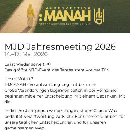
Zum
Haupt-
Inhalt
springen
MJD Jahresmeeting 2026
bis
14.
–
17. Mai 2026
Es ist wieder soweit! 📢
Das größte MJD-Event des Jahres steht vor der Tür!
Unser Motto ?
✨I:MANAH - Verantwortung beginnt bei mir✨
Große Veränderungen beginnen selten in der Ferne. Sie
beginnen mit einer Entscheidung. Mit einem Gedanken. Mit
dir.
In diesem Jahr gehen wir der Frage auf den Grund: Was
bedeutet Verantwortung wirklich? Für unseren Glauben, für
unsere täglichen Entscheidungen und für unseren
gemeinsamen Weg.